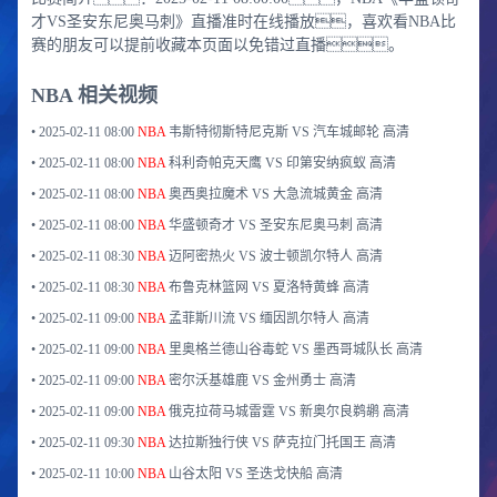
才VS圣安东尼奥马刺》直播准时在线播放，喜欢看NBA比
赛的朋友可以提前收藏本页面以免错过直播。
NBA 相关视频
•
2025-02-11 08:00
NBA
韦斯特彻斯特尼克斯 VS 汽车城邮轮
高清
•
2025-02-11 08:00
NBA
科利奇帕克天鹰 VS 印第安纳疯蚁
高清
•
2025-02-11 08:00
NBA
奥西奥拉魔术 VS 大急流城黄金
高清
•
2025-02-11 08:00
NBA
华盛顿奇才 VS 圣安东尼奥马刺
高清
•
2025-02-11 08:30
NBA
迈阿密热火 VS 波士顿凯尔特人
高清
•
2025-02-11 08:30
NBA
布鲁克林篮网 VS 夏洛特黄蜂
高清
•
2025-02-11 09:00
NBA
孟菲斯川流 VS 缅因凯尔特人
高清
•
2025-02-11 09:00
NBA
里奥格兰德山谷毒蛇 VS 墨西哥城队长
高清
•
2025-02-11 09:00
NBA
密尔沃基雄鹿 VS 金州勇士
高清
•
2025-02-11 09:00
NBA
俄克拉荷马城雷霆 VS 新奥尔良鹈鹕
高清
•
2025-02-11 09:30
NBA
达拉斯独行侠 VS 萨克拉门托国王
高清
•
2025-02-11 10:00
NBA
山谷太阳 VS 圣迭戈快船
高清