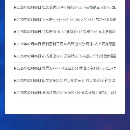
▶️2025年02月06日 拉文首秀13中4 小萨21+13 小瓦格纳三节31+5 国王不敌魔
▶️2025年02月06日 日三崩！亚历山大50+8 比尔25+6 KD缺阵 雷
▶️2025年02月06日 约基奇38+8+10 波特39+12 锡安28+6 掘金送鹈鹕7连败
▶️2025年02月06日 库利巴利三双 K-约翰逊25分 奇才7人上双拆穿篮网取3连
▶️2025年02月06日 小杰克逊32+5 莫兰特26+5 灰熊25个前场板大胜猛龙近11
▶️2025年02月06日 希罗30+7+7 马克西31分 乔治11中3 热火3人20+力克76人
▶️2025年02月06日 库里31投32分 乔治制胜三分 爵士末节3分钟导演18-4逆
▶️2025年02月06日 爱德华兹49+9 里德22+10+6 森林狼力擒7人上双的公牛