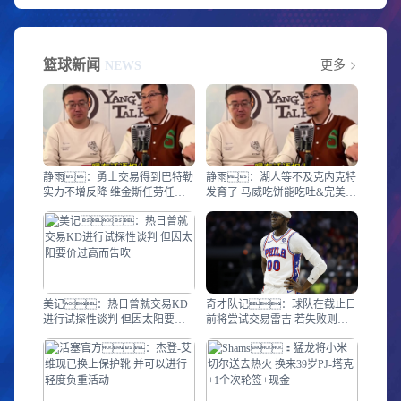
篮球新闻
更多
NEWS
静雨：勇士交易得到巴特勒
静雨：湖人等不及克内克特
实力不增反降 维金斯任劳任怨
发育了 马威吃饼能吃吐&完美顶
盯防箭头
替浓眉
美记：热日曾就交易KD
奇才队记：球队在截止日
进行试探性谈判 但因太阳要价
前将尝试交易雷吉 若失败则可
过高而告吹
能将其裁掉