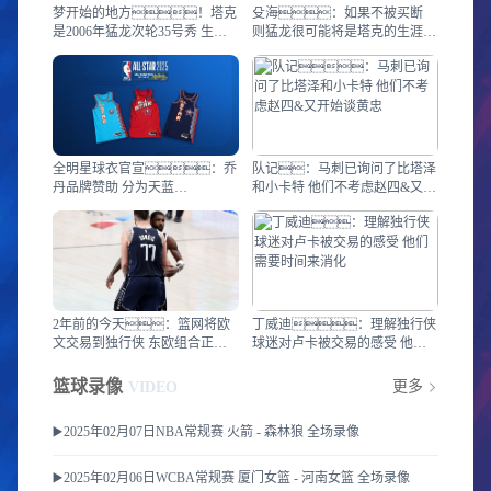
梦开始的地方！塔克
殳海：如果不被买断
是2006年猛龙次轮35号秀 生涯
则猛龙很可能将是塔克的生涯终
第三次加盟
点了
全明星球衣官宣：乔
队记：马刺已询问了比塔泽
丹品牌赞助 分为天蓝
和小卡特 他们不考虑赵四&又开
色、红色和黑色三套
始谈黄忠
2年前的今天：篮网将欧
丁威迪：理解独行侠
文交易到独行侠 东欧组合正式
球迷对卢卡被交易的感受 他们
成型
需要时间来消化
篮球录像
更多
VIDEO
▶️2025年02月07日NBA常规赛 火箭 - 森林狼 全场录像
▶️2025年02月06日WCBA常规赛 厦门女篮 - 河南女篮 全场录像