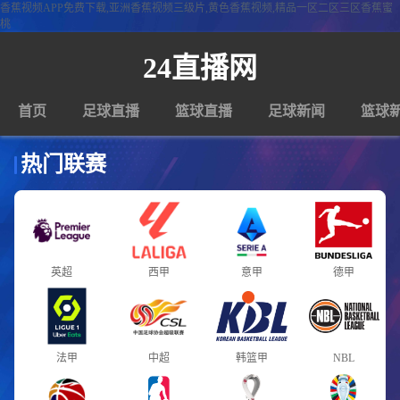
香蕉视频APP免费下载,亚洲香蕉视频三级片,黄色香蕉视频,精品一区二区三区香蕉蜜
桃
24直播网
首页
足球直播
篮球直播
足球新闻
篮球
热门联赛
英超
西甲
意甲
德甲
法甲
中超
韩篮甲
NBL