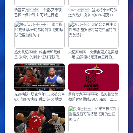
活塞官方：杰登-艾维现
Shams：猛龙将小米切尔
已换上保护靴 并可以进行轻度
送去热火 换来39岁PJ-塔克+1个
负重活动
次轮签+现金
热火队记：维金斯和戴维
火记：火箭会更关注买断
恩-米切尔的到来 证明球队需要
市场 施罗德将是范弗里特的完
加强防守
美替补
光速换队⚡️塔克今年已3次被交易
薪资专家：热火薪资总
6天内经历快船-爵士-热火-猛龙
额超奢侈税线280万 距第一土豪
线差196万