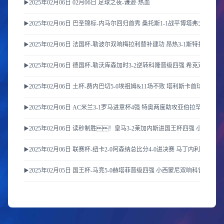
▶️2025年02月06日 02月06日 足球之夜-谦逊·热血
▶️2025年02月06日 巴圣锦标-内马尔回归首秀 桑托斯1-1战平博塔弗戈SP
▶️2025年02月06日 法国杯-勒波尔双响梅拉利替补建功 昂热3-1斯特拉斯堡
▶️2025年02月06日 德国杯-勒沃库森加时3-2逆转科隆晋级四强 希克双响+
▶️2025年02月06日 土杯-费内巴切5-0埃祖姆&11场不败 塔利斯卡首球恩内
▶️2025年02月06日 AC米兰3-1罗马进意杯4强 特奥两度助攻亚伯拉罕 菲利
▶️2025年02月06日 读秒制胜！皇马3-2莱加内斯进国王杯四强 小将G-
▶️2025年02月06日 联赛杯-纽卡2-0阿森纳总比分4-0进决赛 马丁内利伤退
▶️2025年02月05日 国王杯-马竞5-0赫塔菲晋级四强 小西蒙尼双响科雷亚传