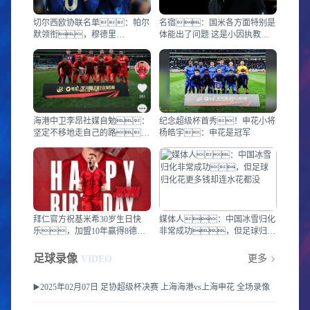
切尔西欧协联名单：帕尔
名宿：国米各方面特别是
默领衔，穆德里
体能出了问题 这是小因执教后
克、桑乔在列
的低谷时期
海港中卫李昂社媒自勉：
纪念超级杯首秀！申花小将
坚定不移地走自己的路，
杨皓宇：申花是冠军
不会找任何借口
拜仁官方祝基米希30岁生日快
媒体人：中国冰雪归化
乐，加盟10年赢得8德甲3
非常成功，但足球归化
德国杯1欧冠
花更多钱却连水花都没
足球录像
更多
VIDEO
▶️2025年02月07日 足协超级杯决赛 上海海港vs上海申花 全场录像