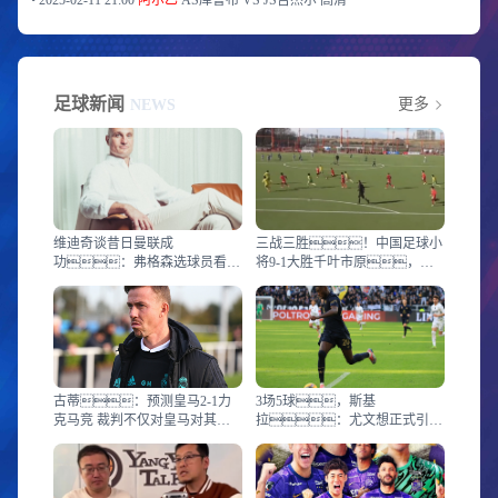
•
2025-02-11 21:00
阿尔乙
AS库鲁布 VS JS吉杰尔
高清
足球新闻
更多
NEWS
维迪奇谈昔日曼联成
三战三胜！中国足球小
功：弗格森选球员看重
将9-1大胜千叶市原，小
坚强的性格和必胜的心态
组第一闯进杯赛4强
古蒂：预测皇马2-1力
3场5球，斯基
克马竞 裁判不仅对皇马对其他
拉：尤文想正式引进
队也有很多误判
穆阿尼，将和巴黎展
开正式谈判