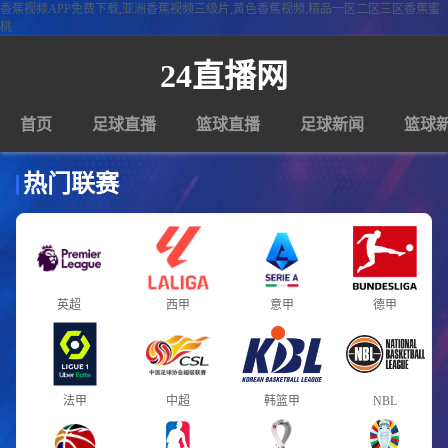
香蕉视频APP免费下载,亚洲香蕉视频三级片,黄色香蕉视频,精品一区二区三区香蕉蜜
桃
24直播网
首页
足球直播
篮球直播
足球新闻
篮球
热门联赛
英超
西甲
意甲
德甲
法甲
中超
韩篮甲
NBL