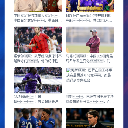
中国女足将与加拿大女足、
日超杯广岛三箭2-0神户胜利船
中国台北女足、墨西哥女
夺冠，共53343人现
足进行热身赛
场观战创上座纪录
诺伊尔：凯恩练习点球时不
马德兴：中国U20国青最
是我守门，他的纪律性非
终名单发生变化，门将
常了不起
张皓然替代袁建锐
28场19球！米
阿斯：巴萨在国王杯半决
体：有英超队关注紫
赛最想避开马竞，而最
百合前锋小基恩 解约金5200万
想遇到皇家社会
欧